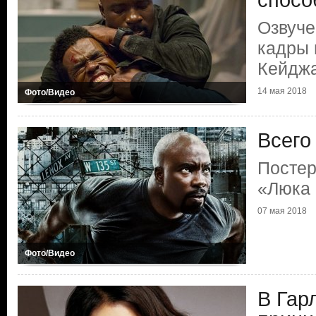
спосо
Озвуче
кадры 
Кейдж
14 мая 2018
Фото/Видео
Всего
Постер
«Люка
07 мая 2018
Фото/Видео
В Гар