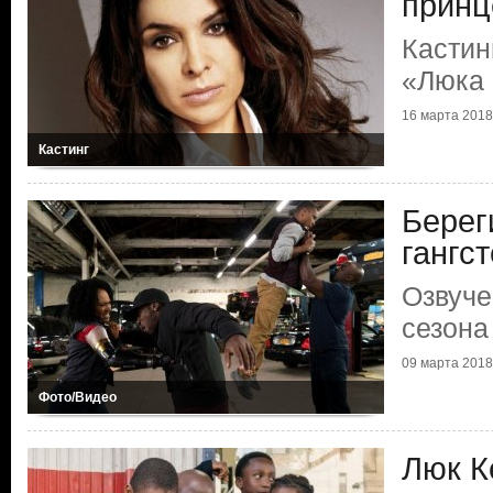
принц
Кастин
«Люка
16 марта 2018
Кастинг
Берег
гангс
Озвуче
сезона
09 марта 2018
Фото/Видео
Люк К