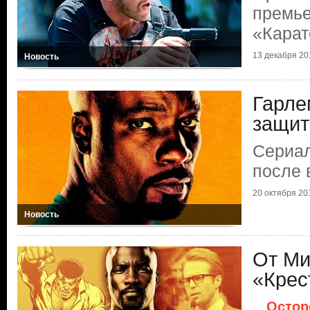
премье
«Карат
13 декабря 20
Новость
Гарле
защит
Сериал
после 
20 октября 20
Новость
От Ми
«Крес
Остор