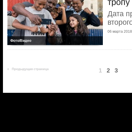
тропу
Дата п
второг
06 марта 2018
Фото/Видео
Предыдущая страница
1
2
3