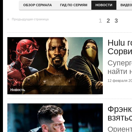
ОБЗОР СЕРИАЛА
ГИД ПО СЕРИЯМ
НОВОСТИ
ВИДЕ
Предыдущая страница
1
2
3
Hulu 
Сорви
Суперг
найти 
12 февраля 2
Новость
Фрэнк
взять
Ориент