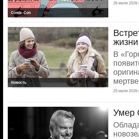
26 июля 2026 г
Comic-Con
Встре
жизни
В «Гор
появит
оригин
мертве
Новость
25 июля 2026 г
Умер 
Облад
новозе