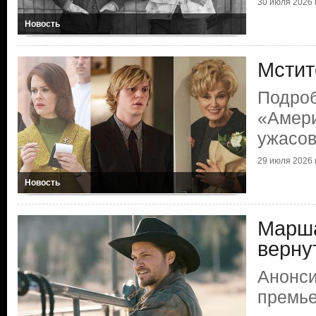
30 июля 2026 г
Новость
Мстит
Подроб
«Амери
ужасо
29 июля 2026 г
Новость
Марша
верну
Анонси
премье