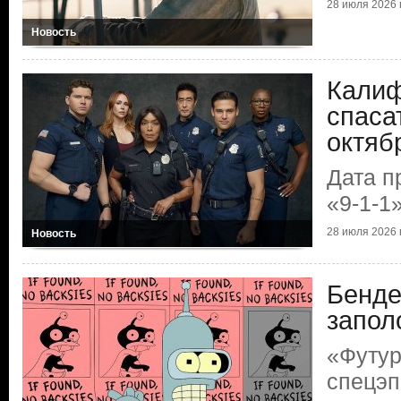
28 июля 2026 г
Новость
Калиф
спаса
октяб
Дата п
«9-1-1
28 июля 2026 г
Новость
Бенде
запол
«Футур
спецэп