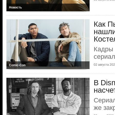
Новость
Как П
нашли
Косте
Кадры 
сериа
02 августа 2026
Comic-Con
В Dis
насче
Сериал
же зак