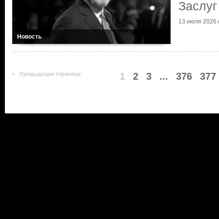
Заслуг
13 июля 2026 г
Новость
Предыдущая страница
1
2
3
...
376
377