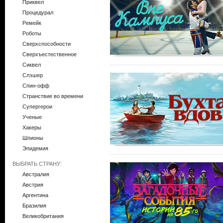
Приквел
Процедурал
Ремейк
Роботы
Сверхспособности
Сверхъестественное
Сиквел
Слэшер
Спин-офф
Странствие во времени
Супергерои
Ученые
Хакеры
Шпионы
Эпидемия
ВЫБРАТЬ СТРАНУ:
Австралия
Австрия
Аргентина
Бразилия
Великобритания