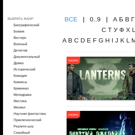
ВCE
|
0..9
|
А
Б
В
Г
ВЫБРАТЬ ЖАНР:
Биографический
С
Т
У
Ф
Х
Боевик
Вестерн
A
B
C
D
E
F
G
H
I
J
K
L
Военный
Детектив
Документальный
СКОРО
Драма
Исторический
Комедия
Комиксы
Криминал
Мелодрама
Мистика
Мюзикл
Научная фантастика
СКОРО
Приключенческий
Реалити-шоу
Семейный