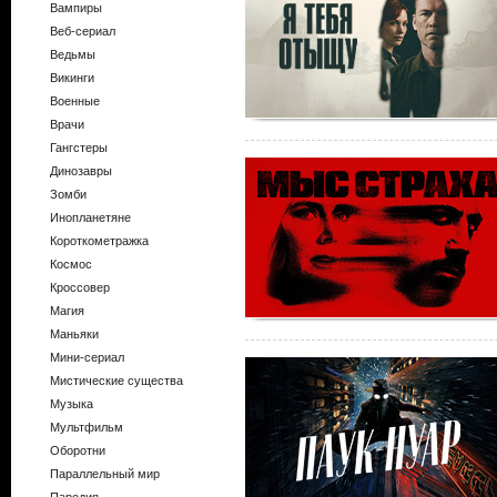
Вампиры
Веб-сериал
Ведьмы
Викинги
Военные
Врачи
Гангстеры
Динозавры
Зомби
Инопланетяне
Короткометражка
Космос
Кроссовер
Магия
Маньяки
Мини-сериал
Мистические существа
Музыка
Мультфильм
Оборотни
Параллельный мир