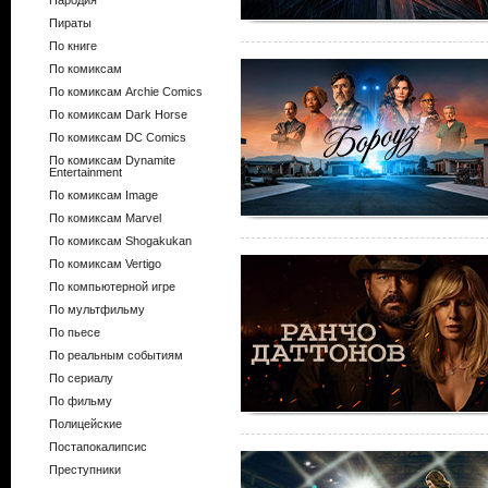
Пародия
Пираты
По книге
По комиксам
По комиксам Archie Comics
По комиксам Dark Horse
По комиксам DC Comics
По комиксам Dynamite
Entertainment
По комиксам Image
По комиксам Marvel
По комиксам Shogakukan
По комиксам Vertigo
По компьютерной игре
По мультфильму
По пьесе
По реальным событиям
По сериалу
По фильму
Полицейские
Постапокалипсис
Преступники