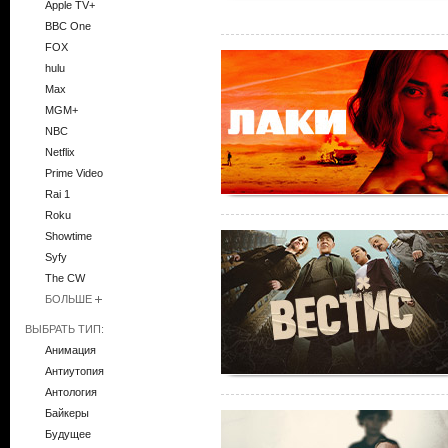
Apple TV+
BBC One
FOX
hulu
Max
MGM+
NBC
Netflix
Prime Video
Rai 1
Roku
Showtime
Syfy
The CW
БОЛЬШЕ
ВЫБРАТЬ ТИП:
Анимация
Антиутопия
Антология
Байкеры
Будущее