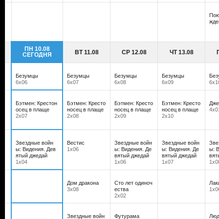
Пою
жд
ПН 10.08
ВТ 11.08
СР 12.08
ЧТ 13.08
СЕГОДНЯ
Безумцы
Безумцы
Безумцы
Безумцы
Без
6х06
6х07
6х08
6х09
6х1
Бэтмен: Крестон
Бэтмен: Кресто
Бэтмен: Кресто
Бэтмен: Кресто
Дже
осец в плаще
носец в плаще
носец в плаще
носец в плаще
4х0
2х07
2х08
2х09
2х10
Звездные войн
Вестис
Звездные войн
Звездные войн
Зве
ы: Видения. Дев
1х06
ы: Видения. Де
ы: Видения. Де
ы: 
ятый джедай
вятый джедай
вятый джедай
вят
1х04
1х06
1х07
1х0
Дом дракона
Сто лет одиноч
Лак
3х08
ества
1х0
2х02
Звездные войн
Футурама
Люд