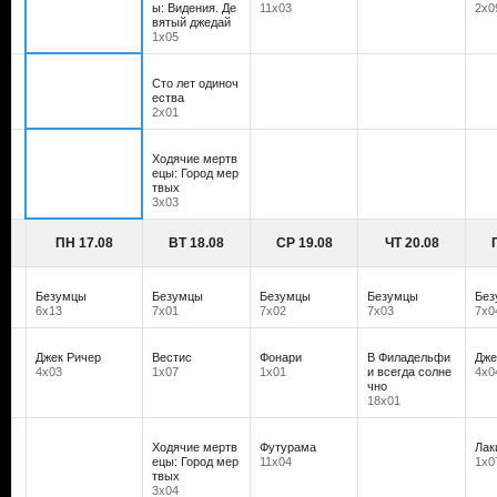
ы: Видения. Де
11х03
2х0
вятый джедай
1х05
Сто лет одиноч
ества
2х01
Ходячие мертв
ецы: Город мер
твых
3х03
ПН 17.08
ВТ 18.08
СР 19.08
ЧТ 20.08
Безумцы
Безумцы
Безумцы
Безумцы
Без
6х13
7х01
7х02
7х03
7х0
Джек Ричер
Вестис
Фонари
В Филадельфи
Дже
4х03
1х07
1х01
и всегда солне
4х0
чно
18х01
Ходячие мертв
Футурама
Лак
ецы: Город мер
11х04
1х0
твых
3х04