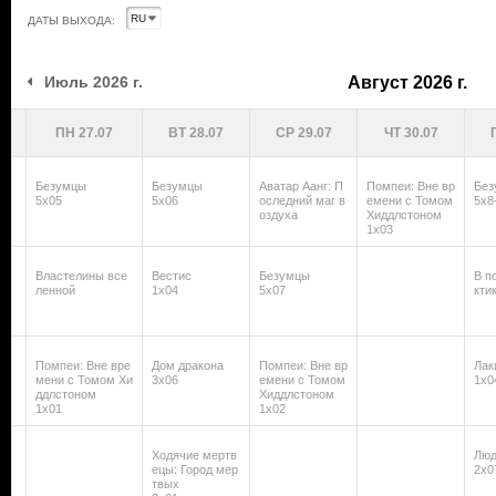
ДАТЫ ВЫХОДА:
июль 2026 г.
август 2026 г.
ПН 27.07
ВТ 28.07
СР 29.07
ЧТ 30.07
Безумцы
Безумцы
Аватар Аанг: П
Помпеи: Вне вр
Без
5х05
5х06
оследний маг в
емени с Томом
5х8
оздуха
Хиддлстоном
1х03
Властелины все
Вестис
Безумцы
В п
ленной
1х04
5х07
кти
Помпеи: Вне вре
Дом дракона
Помпеи: Вне вр
Лак
мени с Томом Хи
3х06
емени с Томом
1х0
ддлстоном
Хиддлстоном
1х01
1х02
Ходячие мертв
Люд
ецы: Город мер
2х0
твых