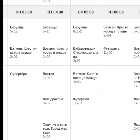
3х01
ПН 03.08
ВТ 04.08
СР 05.08
ЧТ 06.08
Безумцы
Безумцы
Безумцы
Бэтмен: Кресто
Без
5х12
5х13
6х1-2
носец в плаще
6х0
2х04
Бэтмен: Крестон
Бэтмен: Кресто
Библиотекари:
Футурама
Бэт
осец в плаще
носец в плаще
Следующая гла
11х02
нос
2х01
2х02
ва
2х0
2х01
Супергёрл
Вестис
Бэтмен: Кресто
Зве
1х05
носец в плаще
ы: 
2х03
вят
1х0
Дом дракона
Футурама
Лак
3х07
11х01
1х0
Ходячие мертв
Люд
ецы: Город мер
2х0
твых
3х02