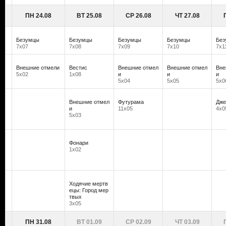
ПН 24.08
ВТ 25.08
СР 26.08
ЧТ 27.08
Безумцы
Безумцы
Безумцы
Безумцы
Без
7х07
7х08
7х09
7х10
7х1
Внешние отмели
Вестис
Внешние отмел
Внешние отмел
Вне
5х02
1х08
и
и
и
5х04
5х05
5х0
Внешние отмел
Футурама
Дже
и
11х05
4х0
5х03
Фонари
1х02
Ходячие мертв
ецы: Город мер
твых
3х05
ПН 31.08
ВТ 01.09
СР 02.09
ЧТ 03.09