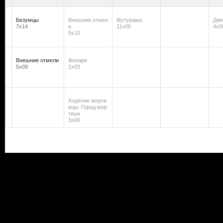
Безумцы
Внешние отмел
Футурама
Дже
7х14
и
11х06
4х0
5х10
Внешние отмели
Фонари
5х09
1х03
Ходячие мертв
ецы: Город мер
твых
3х06