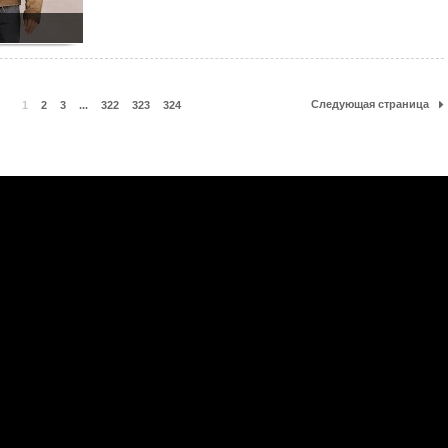
Следующая страница
1
2
3
...
322
323
324