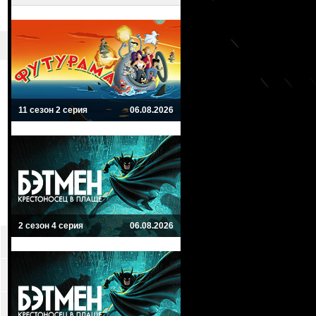
11 сезон 2 серия
06.08.2026
2 сезон 4 серия
06.08.2026