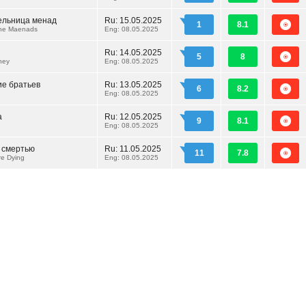
ельница менад
Ru:
15.05.2025
1
8.1
the Maenads
Eng: 08.05.2025
Ru:
14.05.2025
5
8
ney
Eng: 08.05.2025
е братьев
Ru:
13.05.2025
6
8.2
Eng: 08.05.2025
а
Ru:
12.05.2025
9
8.1
Eng: 08.05.2025
 смертью
Ru:
11.05.2025
11
7.8
re Dying
Eng: 08.05.2025