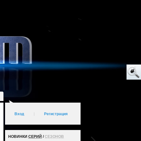
Вход
|
Регистрация
НОВИНКИ
СЕРИЙ
/
СЕЗОНОВ