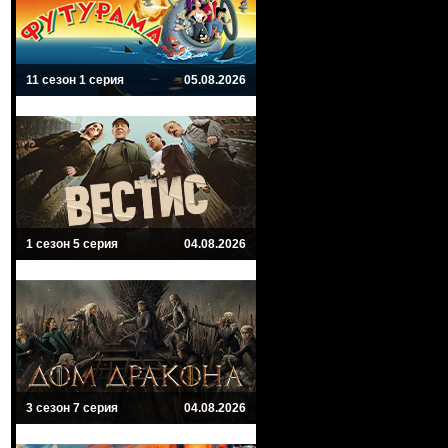
11 сезон 1 серия
05.08.2026
1 сезон 5 серия
04.08.2026
3 сезон 7 серия
04.08.2026