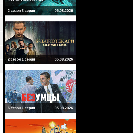
2 сезон 3 серия
05.08.2026
2 сезон 1 серия
05.08.2026
6 сезон 1 серия
05.08.2026