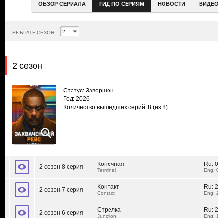
ОБЗОР СЕРИАЛА
ГИД ПО СЕРИЯМ
НОВОСТИ
ВИДЕ
ВЫБРАТЬ СЕЗОН:
2 сезон
Статус: Завершен
Год: 2026
Количество вышедших серий: 8
(из 8)
Конечная
Ru:
0
2 сезон 8 серия
Terminal
Eng: 
Контакт
Ru:
2
2 сезон 7 серия
Contact
Eng: 
Стрелка
Ru:
2
2 сезон 6 серия
Junction
Eng: 