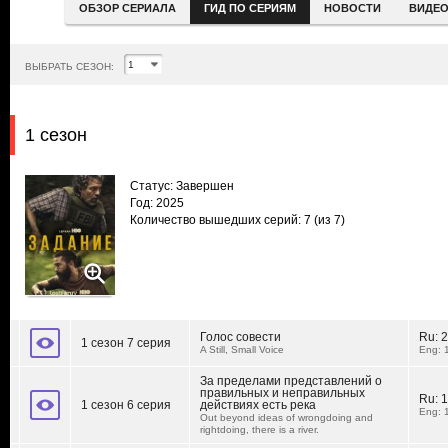
ОБЗОР СЕРИАЛА
ГИД ПО СЕРИЯМ
НОВОСТИ
ВИДЕ
ВЫБРАТЬ СЕЗОН:
1 сезон
Статус: Завершен
Год: 2025
Количество вышедших серий: 7
(из 7)
Голос совести
Ru:
2
1 сезон 7 серия
A Still, Small Voice
Eng: 
За пределами представлений о
правильных и неправильных
Ru:
1
1 сезон 6 серия
действиях есть река
Eng: 
Out beyond ideas of wrongdoing and
rightdoing, there is a river.