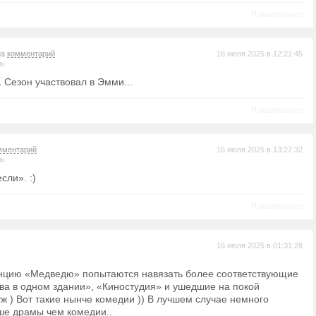
Пожаловаться
на
комментарий
16 июля 2025 в 12:21:45
ль
1 Сезон участвовал в Эмми...
Пожаловаться
мментарий
16 июля 2025 в 13:27:32
ль
сли». :)
Пожаловаться
16 июля 2025 в 01:31:28
енцию «Медведю» попытаются навязать более соответствующие
ва в одном здании», «Киностудия» и ушедшие на покой
ж ) Вот такие нынче комедии )) В лучшем случае немного
ше драмы чем комедии..