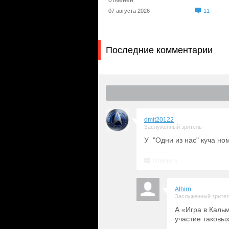
отменен
07 августа 2026
11
Последние комментарии
dmit20122
Заслуженный зритель
У "Одни из нас" куча ном
Ответить
Athirn
Заслуженный зрите
А «Игра в Каль
участие таковы