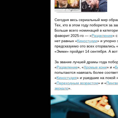
Сегодня весь сериальный мир обра
Тех, кто в этом году поборется за 
Больше всего номинаций в категор
фаворит 2025-го — «
Разделение
» 
нет равных «
Киностудии
» и упорно 
предсказуемо ото всех оторвались 
«Эмми» пройдет 14 сентября. А во
За звание лучшей драмы года побо
«
Разделение
», «
Хромые кони
» и «
Б
попытаются навязать более соотве
«
Киностудия
» и ушедшие на покой 
«
Переходным возрастом
» и «
Пингв
зеркало
».