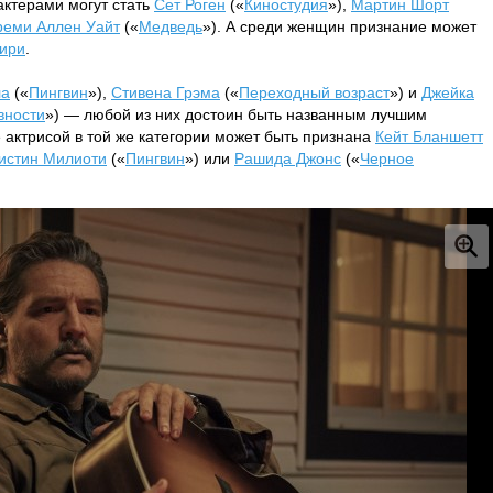
актерами могут стать
Сет Роген
(«
Киностудия
»),
Мартин Шорт
реми Аллен Уайт
(«
Медведь
»). А среди женщин признание может
ири
.
ла
(«
Пингвин
»),
Стивена Грэма
(«
Переходный возраст
») и
Джейка
вности
») — любой из них достоин быть названным лучшим
 актрисой в той же категории может быть признана
Кейт Бланшетт
истин Милиоти
(«
Пингвин
») или
Рашида Джонс
(«
Черное