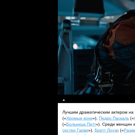
Лучшим драматическим актером на 
(«
Хромые кони
»),
Педро Паскаль
(«
(«
Больница Питт
»). Среди женщин 
сестер Гарви
»),
Бритт Лоуэр
(«
Разд