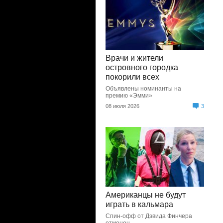
Врачи и жители
островного городка
покорили всех
Объявлены номинанты на
премию «Эмми»
08 июля 2026
3
Американцы не будут
играть в кальмара
Спин-офф от Дэвида Финчера