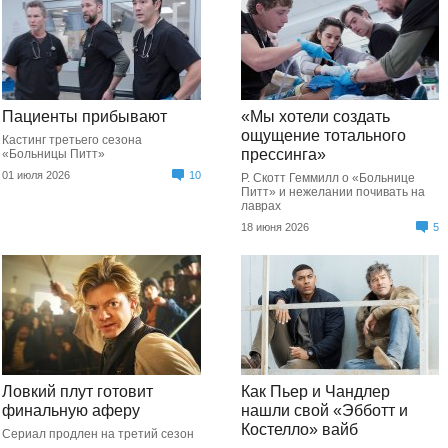
Пациенты прибывают
«Мы хотели создать
ощущение тотального
Кастинг третьего сезона
прессинга»
«Больницы Питт»
01 июля 2026
10
Р. Скотт Геммилл о «Больнице
Питт» и нежелании почивать на
лаврах
18 июня 2026
5
Ловкий плут готовит
Как Пьер и Чандлер
финальную аферу
нашли свой «Эбботт и
Костелло» вайб
Сериал продлен на третий сезон