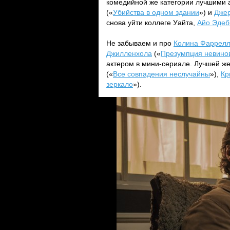
комедийной же категории лучшими 
(«
Убийства в одном здании
») и
Дже
снова уйти коллеге Уайта,
Айо Эдеб
Не забываем и про
Колина Фаррел
Джилленхола
(«
Презумпция невино
актером в мини-сериале. Лучшей же
(«
Все совпадения неслучайны
»),
Кр
зеркало
»).