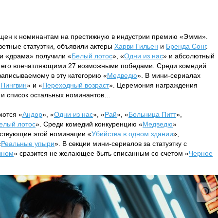
щен к номинантам на престижную в индустрии премию «Эмми».
заветные статуэтки, объявили актеры
Харви Гильен
и
Бренда Сонг
.
ии «драма» получили «
Белый лотос
», «
Одни из нас
» и абсолютный
с его впечатляющими 27 возможными победами. Среди комедий
записываемому в эту категорию «
Медведю
». В мини-сериалах
«
Пингвин
» и «
Переходный возраст
». Церемония награждения
т и список остальных номинантов…
рются «
Андор
», «
Одни из нас
», «
Рай
», «
Больница Питт
»,
елый лотос
». Среди комедий конкуренцию «
Медведю
»
тствующие этой номинации «
Убийства в одном здании
»,
«
Реальные упыри
». В секции мини-сериалов за статуэтку с
ином
» сразится не желающее быть списанным со счетом «
Черное