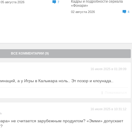
Кадры и подробности сериала
05 августа 2026
7
«Фонари»
02 августа 2026
4
ВСЕ КОММЕНТАРИИ (9)
16 июля 2025 в 01:28:09
инаций, а у Игры в Кальмара ноль.. Эт позор и клоунада..
|
Пожаловаться
16 июля 2025 в 10:31:12
ль
мара» не считается зарубежным продуктом? «Эмми» допускает
х?