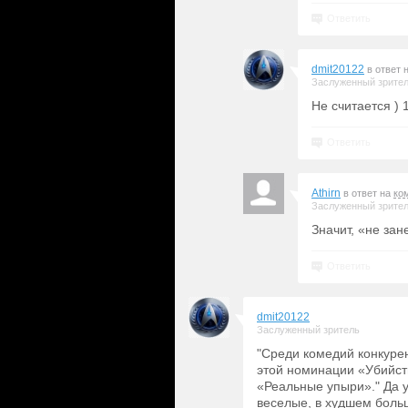
Ответить
dmit20122
в ответ 
Заслуженный зрите
Не считается ) 
Ответить
Athirn
в ответ на
ко
Заслуженный зрите
Значит, «не зане
Ответить
dmit20122
Заслуженный зритель
"Среди комедий конкур
этой номинации «Убийст
«Реальные упыри»." Да у
веселые, в худшем боль