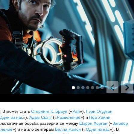
ТВ может стать
Стерлинг К. Браун
(«
Рай
»),
Гэри Олдман
Одни из нас
»),
Адам Скотт
(«
Разделение
») и
Ноа Уайли
аналогичная борьба развернется между
Шэрон Хорган
(«
Заговор
еление
») и на зло хейтерам
Белла Рэмси
(«
Одни из нас
»). В