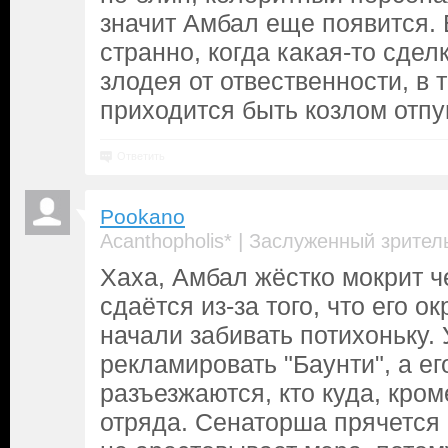
значит Амбал еще появится. 
странно, когда какая-то сде
злодея от отвественности, в 
приходится быть козлом отп
Ответить
Pookano
|
Acanthopholis*
Заслуженный зрител
Хаха, Амбал жёстко мокрит ч
сдаётся из-за того, что его о
начали забивать потихоньку. 
рекламировать "Баунти", а е
разъезжаются, кто куда, кром
отряда. Сенаторша прячется 