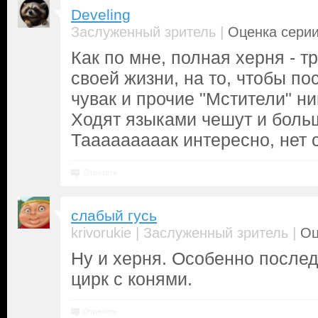
Develing
|
Заслуженный зритель
Оценка серии
Как по мне, полная херня - т
своей жизни, на то, чтобы по
чувак и прочие "Мстители" ни
Ходят языками чешут и больш
Тааааааааак интересно, нет 
Ответить
слабый гусь
|
|
krivorukie
Заслуженный зритель
Оц
Ну и херня. Особенно послед
цирк с конями.
Ответить