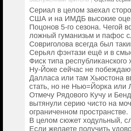
Сериал в целом заехал стор
США и на ИМДБ высокие оцен
Поцонов 5-го сезона. Чегой в
ложный гуманизьм и пафос сл
Совриголова всегда был таки
Серьял фэнтази ещё и в смы
Фиск типа республиканского х
Ну-Йоке сейчас не побеждают
Далласа или там Хьюстона в
стать, но не Нью=Йорка или
Отмечу Рядового Кучу и Бенд
вытянули серию чисто на моч
ограниченном пространстве.
В целом сюжет ходульный, с
Если желаете получить удово