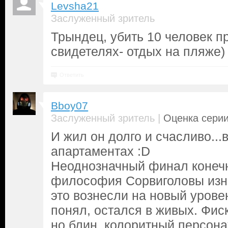
Levsha21
Заслуженный зритель
Трындец, убить 10 человек 
свидетелях- отдых на пляже)
Ответить
Bboy07
|
Заслуженный зритель
Оценка серии
И жил он долго и счасливо..
апартаментах :D
Неоднозначный финал конеч
философия Сорвиголовы изна
это вознесли на новый уровен
понял, остался в живых. Фиск
но блин, колоритный персона