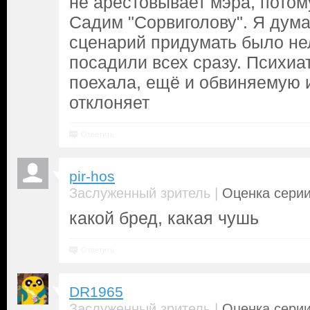
не арестовывает мэра, потому
Садим "Сорвиголову". Я дума
сценарий придумать было нел
посадили всех сразу. Психиа
поехала, ещё и обвиняемую и
отклоняет
Ответить
pir-hos
|
Заслуженный зритель
Оценка серии
какой бред, какая чушь
Ответить
DR1965
|
Заслуженный зритель
Оценка серии