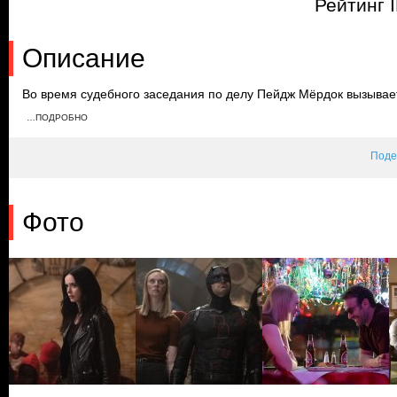
Рейтинг 
Описание
Во время судебного заседания по делу Пейдж Мёрдок вызывает
раскрывает свою личность как Сорвиголовы, и вскоре в здани
…ПОДРОБНО
предлагает сделку Фиску, однако он отказывается уезжать.
Поде
Фото