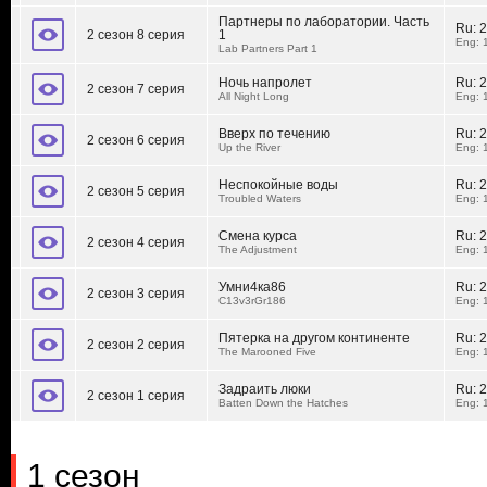
Партнеры по лаборатории. Часть
Ru:
2
2 сезон 8 серия
1
Eng: 
Lab Partners Part 1
Ночь напролет
Ru:
2
2 сезон 7 серия
All Night Long
Eng: 
Вверх по течению
Ru:
2
2 сезон 6 серия
Up the River
Eng: 
Неспокойные воды
Ru:
2
2 сезон 5 серия
Troubled Waters
Eng: 
Смена курса
Ru:
2
2 сезон 4 серия
The Adjustment
Eng: 
Умни4ка86
Ru:
2
2 сезон 3 серия
C13v3rGr186
Eng: 
Пятерка на другом континенте
Ru:
2
2 сезон 2 серия
The Marooned Five
Eng: 
Задраить люки
Ru:
2
2 сезон 1 серия
Batten Down the Hatches
Eng: 
1 сезон