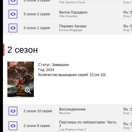
3 сезон 3 серия
The Queen's Court
Eng: 
Вилла Парадизо
Ru:
0
3 сезон 2 серия
Villa Paradiso
Eng: 
Перевес багажа
Ru:
0
3 сезон 1 серия
Excess Baggage
Eng: 
2 сезон
Статус: Завершен
Год: 2024
Количество вышедших серий: 10
(из 10)
Воссоединение
Ru:
2
2 сезон 10 серия
Reunion
Eng: 
Партнеры по лаборатории. Часть
Ru:
2
2 сезон 9 серия
2
Eng: 
Lab Partners Part 2