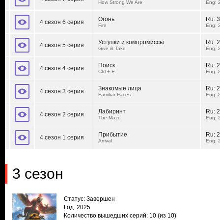
How Strong We Are
Eng: 
Огонь
Ru:
3
4 сезон 6 серия
Fire
Eng: 
Уступки и компромиссы
Ru:
2
4 сезон 5 серия
Give & Take
Eng: 
Поиск
Ru:
2
4 сезон 4 серия
Ctrl + F
Eng: 
Знакомые лица
Ru:
2
4 сезон 3 серия
Familiar Faces
Eng: 
Лабиринт
Ru:
2
4 сезон 2 серия
The Maze
Eng: 
Прибытие
Ru:
2
4 сезон 1 серия
Arrival
Eng: 
3 сезон
Статус: Завершен
Год: 2025
Количество вышедших серий: 10
(из 10)