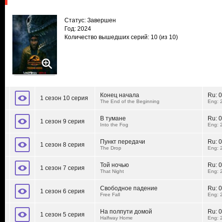
Статус: Завершен
Год: 2024
Количество вышедших серий: 10
(из 10)
Конец начала
Ru:
0
1 сезон 10 серия
The End of the Beginning
Eng: 
В тумане
Ru:
0
1 сезон 9 серия
Into the Fog
Eng: 
Пункт передачи
Ru:
0
1 сезон 8 серия
The Drop
Eng: 
Той ночью
Ru:
0
1 сезон 7 серия
That Night
Eng: 
Свободное падение
Ru:
0
1 сезон 6 серия
Free Fall
Eng: 
На полпути домой
Ru:
0
1 сезон 5 серия
Halfway Home
Eng: 