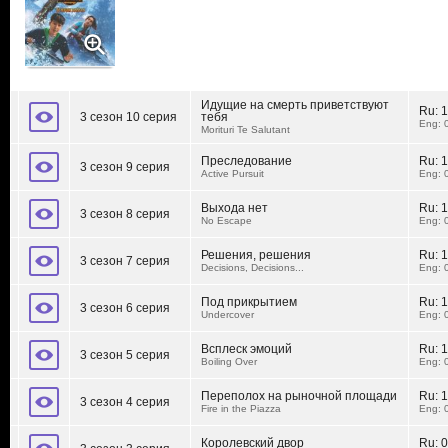
Идущие на смерть приветствуют
Ru:
1
3 сезон 10 серия
тебя
Eng: 
Morituri Te Salutant
Преследование
Ru:
1
3 сезон 9 серия
Active Pursuit
Eng: 
Выхода нет
Ru:
1
3 сезон 8 серия
No Escape
Eng: 
Решения, решения
Ru:
1
3 сезон 7 серия
Decisions, Decisions...
Eng: 
Под прикрытием
Ru:
1
3 сезон 6 серия
Undercover
Eng: 
Всплеск эмоций
Ru:
1
3 сезон 5 серия
Boiling Over
Eng: 
Переполох на рыночной площади
Ru:
1
3 сезон 4 серия
Fire in the Piazza
Eng: 
Королевский двор
Ru:
0