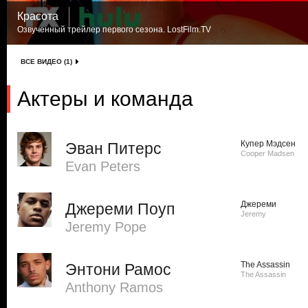
Красота
Озвученный трейлер первого сезона. LostFilm.TV
ВСЕ ВИДЕО (1)
Актеры и команда
Купер Мэдсен
Эван Питерс
Cooper Madsen
Evan Peters
Джереми
Джереми Поуп
Jeremy
Jeremy Pope
The Assassin
Энтони Рамос
The Assassin
Anthony Ramos