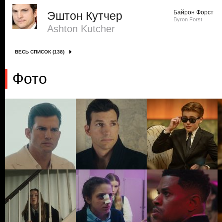
Байрон Форст
Эштон Кутчер
Byron Forst
Ashton Kutcher
ВЕСЬ СПИСОК (138)
Фото