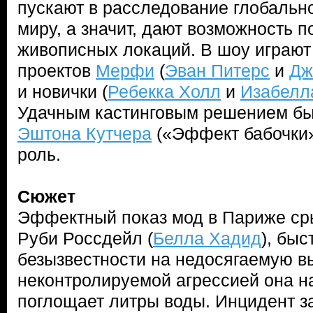
пускают в расследование глобально
миру, а значит, дают возможность 
живописных локаций. В шоу играют
проектов
Мерфи
(
Эван Питерс
и
Дж
и новички (
Ребекка Холл
и
Изабелл
Удачным кастинговым решением бы
Эштона Кутчера
(«Эффект бабочки»
роль.
Сюжет
Эффектный показ мод в Париже ср
Руби Россдейл (
Белла Хадид
), быс
безызвестности на недосягаемую вы
неконтролируемой агрессией она н
поглощает литры воды. Инцидент за