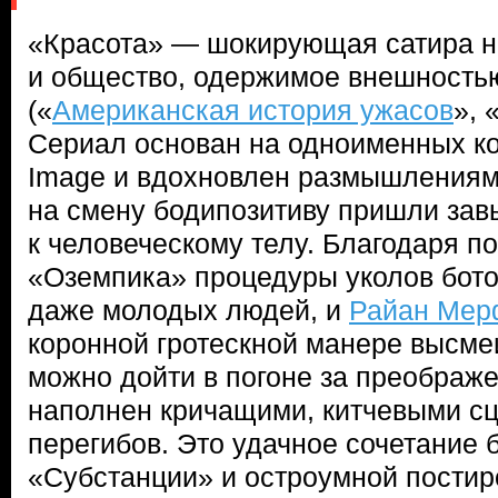
«Красота» — шокирующая сатира н
и общество, одержимое внешность
(«
Американская история ужасов
», 
Сериал основан на одноименных ко
Image и вдохновлен размышлениями
на смену бодипозитиву пришли за
к человеческому телу. Благодаря п
«Оземпика» процедуры уколов бото
даже молодых людей, и
Райан Мер
коронной гротескной манере высмеи
можно дойти в погоне за преображ
наполнен кричащими, китчевыми с
перегибов. Это удачное сочетание 
«Субстанции» и остроумной постиро