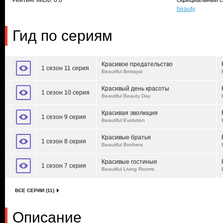
Рейтинг IMDb: 6.6
Официальный с
beauty
Гид по сериям
Красивое предательство
1 сезон 11 серия
Beautiful Betrayal
Красивый день красоты
1 сезон 10 серия
Beautiful Beauty Day
Красивая эволюция
1 сезон 9 серия
Beautiful Evolution
Красивые братья
1 сезон 8 серия
Beautiful Brothers
Красивые гостиные
1 сезон 7 серия
Beautiful Living Rooms
ВСЕ СЕРИИ (11)
Описание