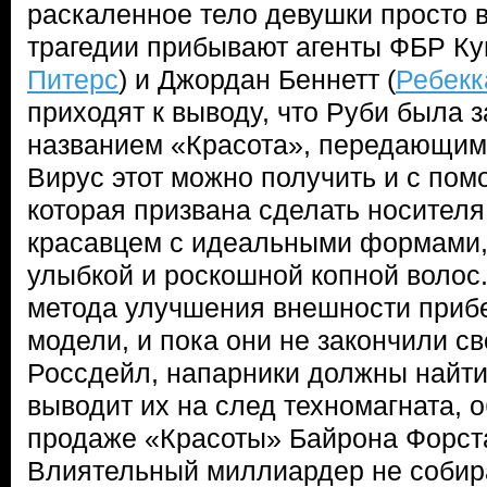
раскаленное тело девушки просто 
трагедии прибывают агенты ФБР Ку
Питерс
) и Джордан Беннетт (
Ребекк
приходят к выводу, что Руби была 
названием «Красота», передающим
Вирус этот можно получить и с по
которая призвана сделать носител
красавцем с идеальными формами,
улыбкой и роскошной копной волос.
метода улучшения внешности прибе
модели, и пока они не закончили св
Россдейл, напарники должны найти 
выводит их на след техномагната, 
продаже «Красоты» Байрона Форста
Влиятельный миллиардер не собир