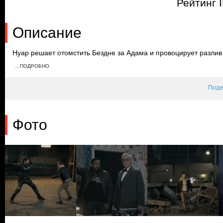
Рейтинг 
Описание
Нуар решает отомстить Бездне за Адама и провоцирует разли
Мудрец заставляет Башли прочитать мысли Солдатика. Пацаны
…ПОДРОБНО
связываются с Легендой, чтобы найти Бомбомета. Они устраив
события не совпадают с их планами.
Поде
Фото