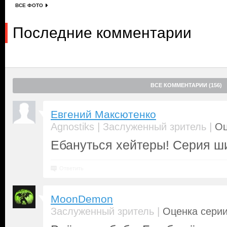
ВСЕ ФОТО
Последние комментарии
ВСЕ КОММЕНТАРИИ (156)
Евгений Максютенко
|
|
Agnostiks
Заслуженный зритель
Оц
Ебануться хейтеры! Серия ш
Ответить
MoonDemon
|
Заслуженный зритель
Оценка серии