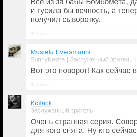
Всё из за бабы Бомбомёта, д
и тусила бы вечность, а тепе
получил сыворотку.
Ответить
Mustela Eversmanni
|
SunnyKesha
Заслуженный зритель
Вот это поворот! Как сейчас в
Ответить
Koilack
Заслуженный зритель
Очень странная серия. Сове
для кого снята. Ну кто сейчас