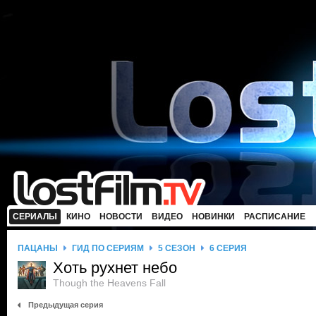
СЕРИАЛЫ
КИНО
НОВОСТИ
ВИДЕО
НОВИНКИ
РАСПИСАНИЕ
ПАЦАНЫ
ГИД ПО СЕРИЯМ
5 СЕЗОН
6 СЕРИЯ
Хоть рухнет небо
Though the Heavens Fall
Предыдущая серия