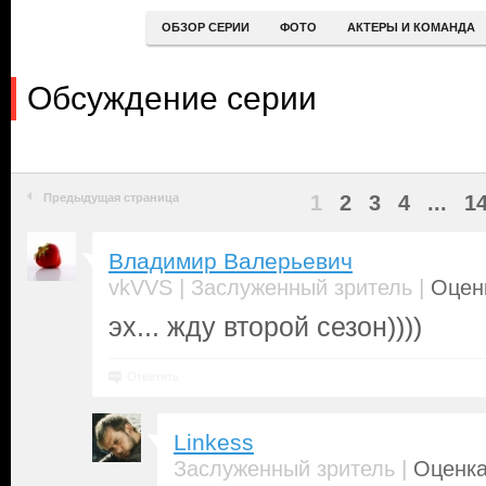
ОБЗОР СЕРИИ
ФОТО
АКТЕРЫ И КОМАНДА
Обсуждение серии
Предыдущая страница
1
2
3
4
...
1
Владимир Валерьевич
|
|
vkVVS
Заслуженный зритель
Оценк
эх... жду второй сезон))))
Ответить
Linkess
|
Заслуженный зритель
Оценка