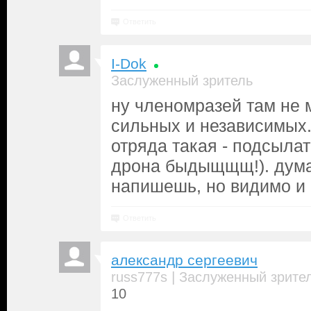
Ответить
I-Dok
Заслуженный зритель
ну членомразей там не м
сильных и независимых.
отряда такая - подсылат
дрона быдыщщщ!). дума
напишешь, но видимо и 
Ответить
александр сергеевич
|
russ777s
Заслуженный зрите
10