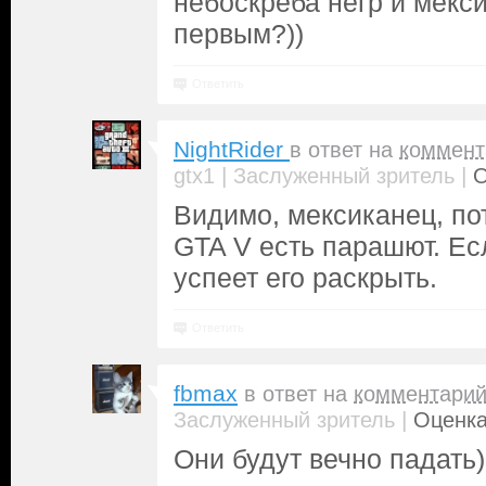
небоскреба негр и мекси
первым?))
Ответить
NightRider
в ответ на
коммент
|
|
gtx1
Заслуженный зритель
О
Видимо, мексиканец, пот
GTA V есть парашют. Есл
успеет его раскрыть.
Ответить
fbmax
в ответ на
комментари
|
Заслуженный зритель
Оценка
Они будут вечно падать)