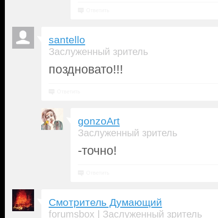
Ответить
santello
Заслуженный зритель
поздновато!!!
Ответить
gonzoArt
Заслуженный зритель
-точно!
Ответить
Смотритель Думающий
|
forumsbox
Заслуженный зритель