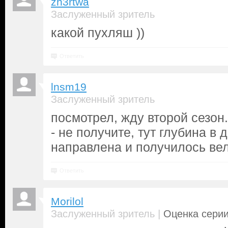
zh3rtwa
Заслуженный зритель
какой пухляш ))
Ответить
lnsm19
Заслуженный зритель
посмотрел, жду второй сезон
- не получите, тут глубина в 
направлена и получилось ве
Ответить
Morilol
|
Заслуженный зритель
Оценка серии