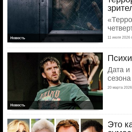
зрите
«Терро
четвер
11 июля 2026 г
Новость
Психи
Дата и
сезона
20 марта 2026 
Новость
Это к