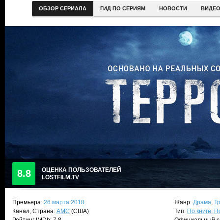
ОБЗОР СЕРИАЛА
ГИД ПО СЕРИЯМ
НОВОСТИ
ВИДЕ
ОЦЕНКА ПОЛЬЗОВАТЕЛЕЙ
8.8
LOSTFILM.TV
Премьера:
26 марта 2018
Жанр:
Драма
,
Т
Канал, Страна:
AMC
(США)
Тип:
По книге
,
П