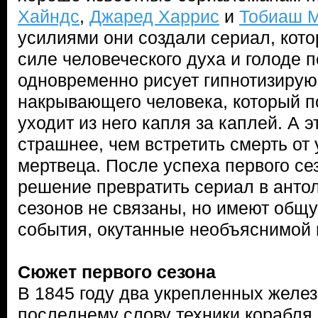
Хайндс
,
Джаред Харрис
и
Тобиаш 
усилиями они создали сериал, кото
силе человеческого духа и голоде 
одновременно рисует гипнотизирую
накрывающего человека, который п
уходит из него капля за каплей. А э
страшнее, чем встретить смерть от 
мертвеца. После успеха первого се
решение превратить сериал в анто
сезонов не связаны, но имеют общ
события, окутанные необъяснимой 
Сюжет первого сезона
В 1845 году два укрепленных желе
последнему слову техники корабля 