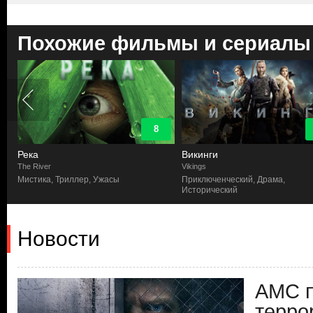
Похожие фильмы и сериалы
8
Река
Викинги
The River
Vikings
Мистика, Триллер, Ужасы
Приключенческий, Драма,
Исторический
Новости
AMC 
терро