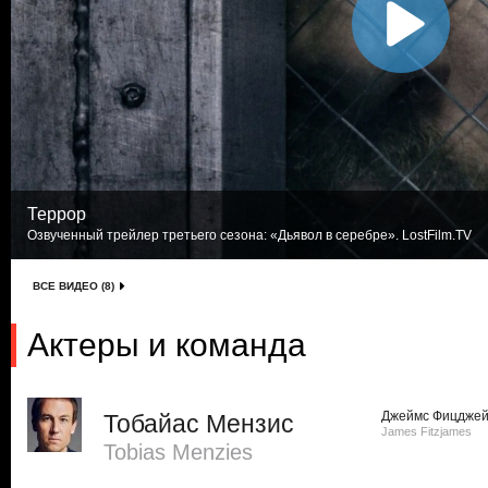
Террор
Озвученный трейлер третьего сезона: «Дьявол в серебре». LostFilm.TV
ВСЕ ВИДЕО (8)
Актеры и команда
Джеймс Фицдже
Тобайас Мензис
James Fitzjames
Tobias Menzies