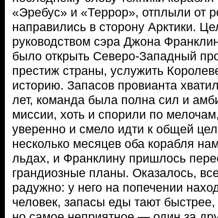
«Эребус» и «Террор», отплыли от р
направились в сторону Арктики. Ц
руководством сэра Джона Франклин
было открыть Северо-Западный прох
престиж страны, услужить Королеве
историю. Запасов провианта хватил
лет, команда была полна сил и амб
миссии, хоть и спорили по мелочам
уверенно и смело идти к общей цел
несколько месяцев оба корабля нам
льдах, и Франклину пришлось пере
грандиозные планы. Оказалось, все
радужно: у него на попечении нахо
человек, запасы еды тают быстрее,
но самое неприятное — один за др