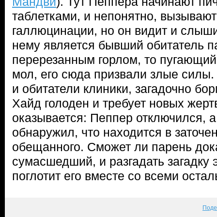
Мандви
). Тут Пеппера начинают п
таблетками, и непонятно, вызывают
галлюцинации, но он видит и слыши
нему является бывший обитатель п
перерезанным горлом, то пугающий
мол, его сюда призвали злые силы
и обитатели клиники, загадочно бо
Хайд голоден и требует новых жертв
оказывается: Пеппер отключился, а
обнаружил, что находится в заточе
обещанного. Сможет ли парень дока
сумасшедший, и разгадать загадку э
поглотит его вместе со всеми оста
Поде