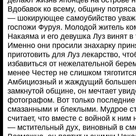
Вдобавок ко всему, общину потряс
— шокирующее самоубийство уваж
госпожи Фуруя. Молодой житель к
Накаяма и его девушка Луз винят в 
Именно они просили знахарку приня
приготовить для Луз лекарство, что
избавиться от нежелательной бере
менее Честер не слишком тяготитс
Амбициозный и жаждущий большего
замкнутой общине, он мечтает увид
фотографом. Вот только последние
смазанными и блеклыми. Мудрое с
считает, что вместе с войной к ним
— мстительный дух, виновный в см