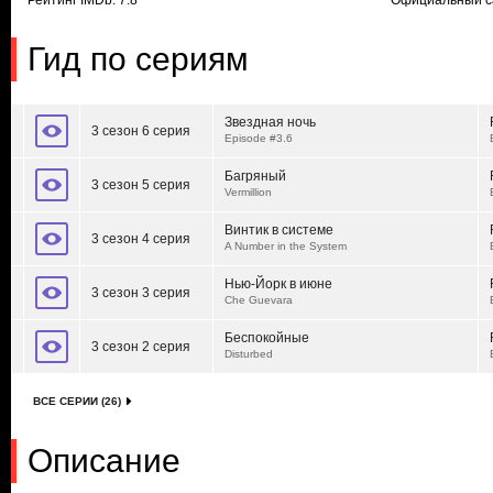
Рейтинг IMDb: 7.8
Официальный с
Гид по сериям
Звездная ночь
3 сезон 6 серия
Episode #3.6
Багряный
3 сезон 5 серия
Vermillion
Винтик в системе
3 сезон 4 серия
A Number in the System
Нью-Йорк в июне
3 сезон 3 серия
Che Guevara
Беспокойные
3 сезон 2 серия
Disturbed
ВСЕ СЕРИИ (26)
Описание