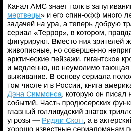
Канал AMC знает толк в запугивани
мертвецы
» и его спин-офф много л
задачей на ура, а теперь добрую 
сериал «Террор», в котором, правд
фигурируют. Вместо них зрителей 
живописные, но совершенно непри
арктические пейзажи, гигантское 
и медленно, но неумолимо тающая
выживание. В основу сериала поло
том числе и в России, книга амери
Дэна Симмонса
, которую он писал
событий. Часть продюсерских функ
главный голливудский знаток трилл
угрозы —
Ридли Скотт
, а в актерск
хорошо известные сериаломанам п