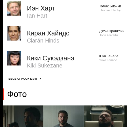
Томас Блэнки
Иэн Харт
Thomas Blanky
Ian Hart
Джон Франклин
Киран Хайндс
John Franklin
Ciarán Hinds
Юко Танабе
Кики Сукэдзанэ
Yuko Tanabe
Kiki Sukezane
ВЕСЬ СПИСОК (204)
Фото