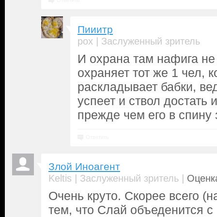
Ответить
Пииитр
|
pox
Заслуженный зритель
И охрана там нафига не
охраняет тот же 1 чел, 
раскладывает бабки, ве
успеет и ствол достать 
прежде чем его в спину 
Ответить
Злой Иноагент
|
|
Keltis
Заслуженный зритель
Оценка
Очень круто. Скорее всего (
тем, что Слай объеденится с