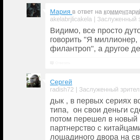
Мария
в ответ на
комментари
|
akelabrjlicakela
Заслуженный 
Видимо, все просто дут
говорить "Я миллионер,
филантроп", а другое де
Ответить
Сергей
|
radish72
Заслуженный зрител
дык , в первых сериях в
типа, он свои деньги сд
потом перешел в новый 
партнерство с китайцами
лошадиного двора на с