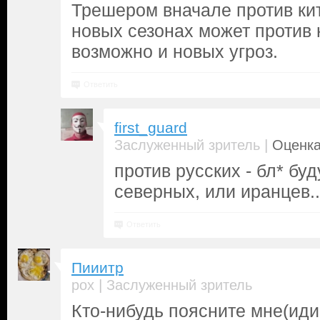
Трешером вначале против кит
новых сезонах может против 
возможно и новых угроз.
Ответить
first_guard
|
Заслуженный зритель
Оценка
против русских - бл* буд
северных, или иранцев..
Ответить
Пииитр
|
pox
Заслуженный зритель
Кто-нибудь поясните мне(иди