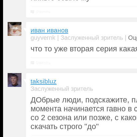
Ответить
иван иванов
|
|
guyvernk
Заслуженный зритель
Оц
что то уже вторая серия как
Ответить
taksibluz
Заслуженный зритель
ДОбрые люди, подскажите, пл
момента начинается гавно в 
со 2 сезона или позже, с как
скачать строго "до"