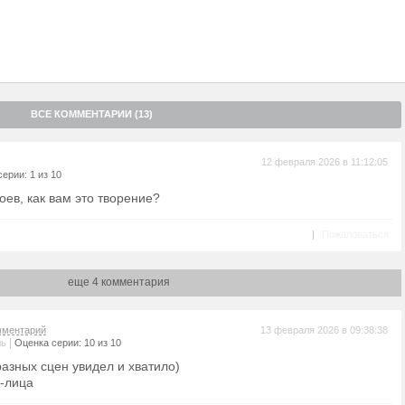
ВСЕ КОММЕНТАРИИ (13)
12 февраля 2026 в 11:12:05
ерии: 1 из 10
оев, как вам это творение?
|
Пожаловаться
еще 4 комментария
мментарий
13 февраля 2026 в 09:38:38
|
ль
Оценка серии: 10 из 10
разных сцен увидел и хватило)
и-лица