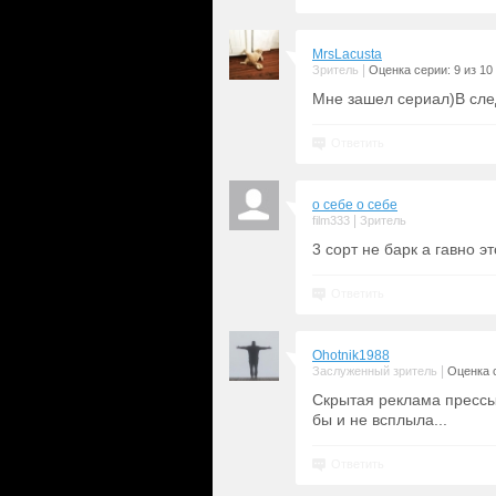
MrsLacusta
|
Зритель
Оценка серии: 9 из 10
Мне зашел сериал)В след
Ответить
о себе о себе
|
film333
Зритель
3 сорт не барк а гавно э
Ответить
Ohotnik1988
|
Заслуженный зритель
Оценка с
Скрытая реклама прессы
бы и не всплыла...
Ответить