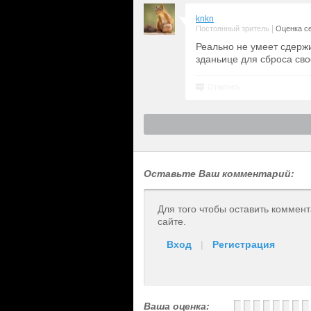
knkn
|
Постоянный зритель
Оценка се
Реально не умеет сдержи
зданьице для сброса сво
Ответить
Оставьте Ваш комментарий:
Для того чтобы оставить коммен
сайте.
Вход
|
Регистрация
Ваша оценка: