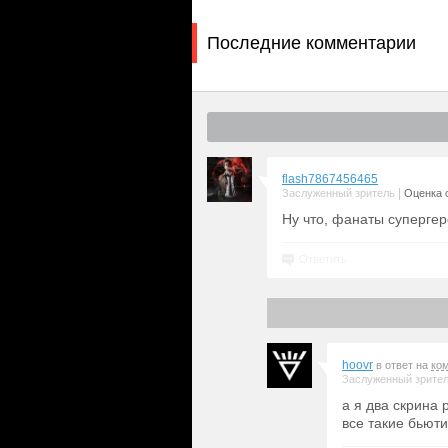
Последние комментарии
flash7867456465
|
Заслуженный зритель
Оценка с
Ну что, фанаты супергер
Ответить
hoovr
в ответ на
ко
Заслуженный зрите
а я два скрина 
все такие бьют