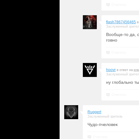
Ответить
flash7867456465
в
Заслуженный зрите
Вообще-то да, 
говно
Ответить
hoovr
в ответ на
ко
Заслуженный зрите
ну глобально т
Ответить
Ruggert
Заслуженный зритель
Чудо-пчеловек
Ответить