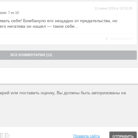
13 июня 2026 в 19:33:29
рии: 7 из 10
вать себя! Бомбануло его нещадно от предательства, но
его негатива он нашел — такое себе...
|
Пожаловаться
ВСЕ КОММЕНТАРИИ (13)
тарий или поставить оценку, Вы должны быть авторизованы на
Правила сайта