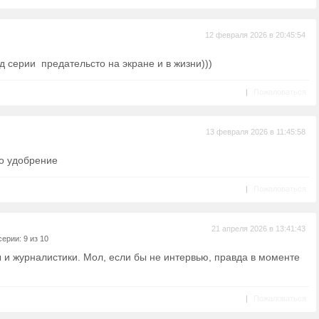
12 февраля 2026 в 20:45:54
 серии предательсто на экране и в жизни)))
|
Пожаловаться
13 февраля 2026 в 11:45:58
то удобрение
|
Пожаловаться
21 апреля 2026 в 13:41:43
ерии: 9 из 10
 и журналистики. Мол, если бы не интервью, правда в моменте
|
Пожаловаться