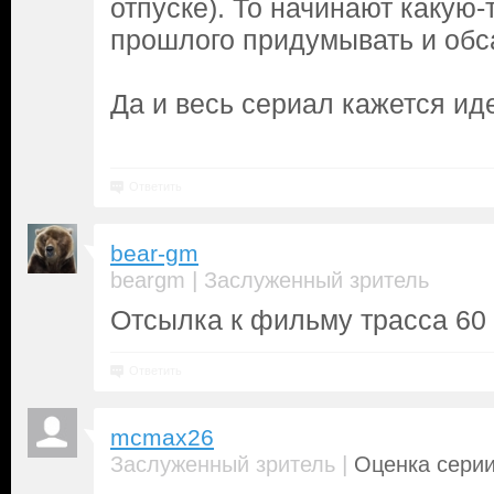
отпуске). То начинают какую-
прошлого придумывать и обс
Да и весь сериал кажется иде
Ответить
bear-gm
|
beargm
Заслуженный зритель
Отсылка к фильму трасса 60
Ответить
mcmax26
|
Заслуженный зритель
Оценка серии