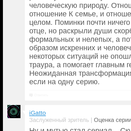
человеческую природу. Отно
отношение К семье, и отнош
целом. Поминки почти ничего
отце, но раскрыли души ско
формальных и нелепых, а по
образом искренних и челове
некоторых ситуаций не опош
траура, а помогает главным г
Неожиданная трансформация
если на одну серию.
Ответить
iGatto
|
Заслуженный зритель
Оценка серии
Ну и мутью стал сериал... Ск