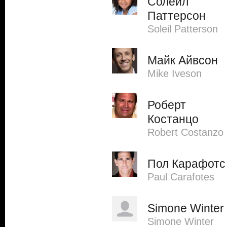
Солейл
Паттерсон
Soleil Patterson
Майк Айвсон
Mike Iveson
Роберт
Костанцо
Robert Costanzo
Пол Карафотс
Paul Carafotes
Simone Winter
Simone Winter