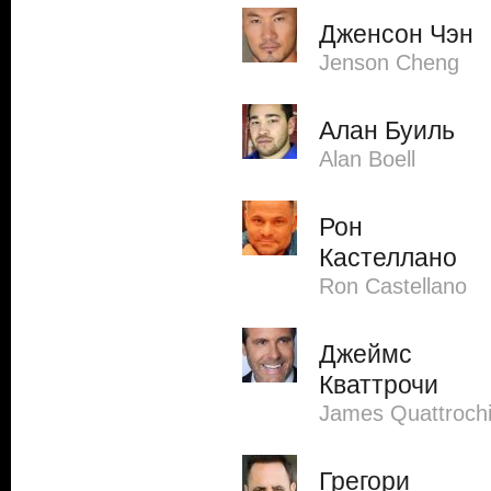
Дженсон Чэн
Jenson Cheng
Алан Буиль
Alan Boell
Рон
Кастеллано
Ron Castellano
Джеймс
Кваттрочи
James Quattroch
Грегори