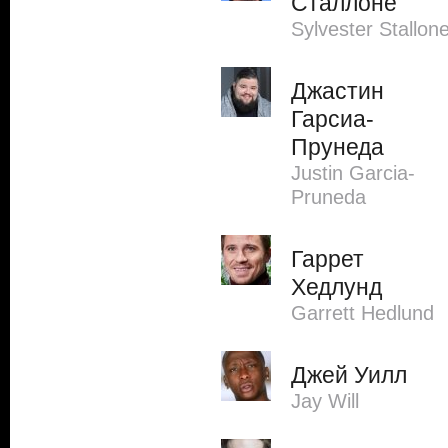
Сталлоне
Sylvester Stallon
Джастин
Гарсиа-
Прунеда
Justin Garcia-
Pruneda
Гаррет
Хедлунд
Garrett Hedlund
Джей Уилл
Jay Will