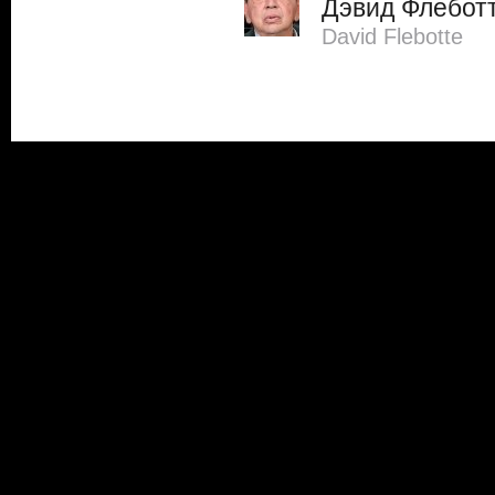
Дэвид Флебот
David Flebotte