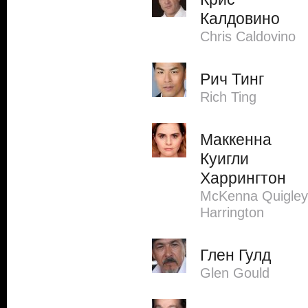
Калдовино
Chris Caldovino
Рич Тинг
Rich Ting
Маккенна
Куигли
Харрингтон
McKenna Quigley
Harrington
Глен Гулд
Glen Gould