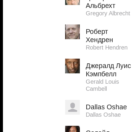
Альбрехт
Gregory Albrecht
Роберт
Хендрен
Robert Hendren
Джералд Луис
Кэмпбелл
Gerald Louis
Cambell
Dallas Oshae
Dallas Oshae