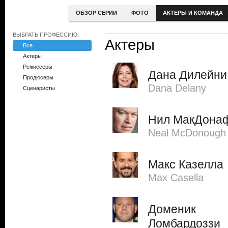
ОБЗОР СЕРИИ
ФОТО
АКТЕРЫ И КОМАНДА
ВЫБРАТЬ ПРОФЕССИЮ:
Актеры
Все
Актеры
Режиссеры
Дана Дилейни
Продюсеры
Dana Delany
Сценаристы
Нил МакДона
Neal McDonough
Макс Казелла
Max Casella
Доменик
Ломбардоззи