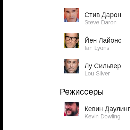
Стив Дарон
Steve Daron
Йен Лайонс
Ian Lyons
Лу Сильвер
Lou Silver
Режиссеры
Кевин Даулинг
Kevin Dowling