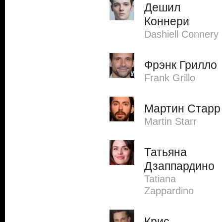
Дешил
Коннери
Dashiell Connery
Фрэнк Грилло
Frank Grillo
Мартин Старр
Martin Starr
Татьяна
Дзаппардино
Tatiana
Zappardino
Крис