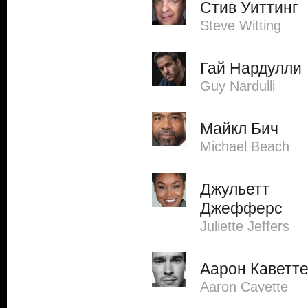
Стив Уиттинг
Steve Witting
Гай Нардулли
Guy Nardulli
Майкл Бич
Michael Beach
Джульетт
Джефферс
Juliette Jeffers
Аарон Каветт
Aaron Cavette