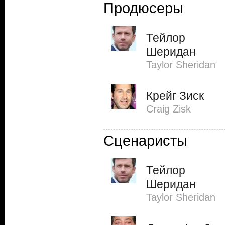
Продюсеры
Тейлор
Шеридан
Taylor Sheridan
Крейг Зиск
Craig Zisk
Сценаристы
Тейлор
Шеридан
Taylor Sheridan